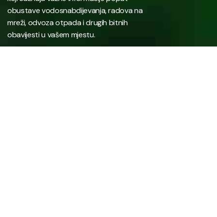
obustave vodosnabdijevanja, radova na
mreži, odvoza otpada i drugih bitnih
obavijesti u vašem mjestu.
Javno preduzeće “RAD” d.d. Tešanj predstavlja savremeno