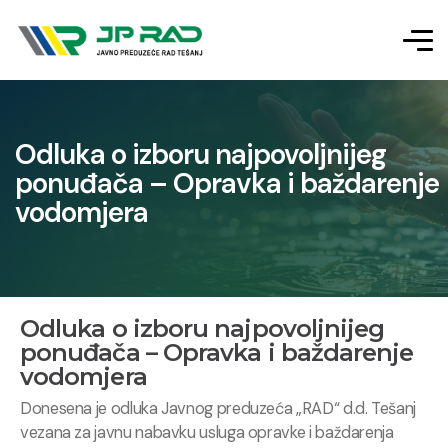
Odluka o izboru najpovoljnijeg
ponuđača – Opravka i baždarenje
vodomjera
Odluka o izboru najpovoljnijeg
ponuđača – Opravka i baždarenje
vodomjera
Donesena je odluka Javnog preduzeća „RAD“ d.d. Tešanj
vezana za javnu nabavku usluga opravke i baždarenja