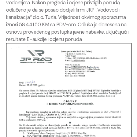
vodomjera. Nakon pregleda i ocjene pristiglih ponuda,
odlučeno je da se posao dodijeli firmi JKP „Vodovod i
kanalizacija“ d.o.o. Tuzla. Vrijednost okvirnog sporazuma
iznosi 58.441,50 KM sa PDV-om. Odluka je donesena na
osnovu provedenog postupka javne nabavke, uključujući i
rezultate E-aukcije i ocjenu ponuda.