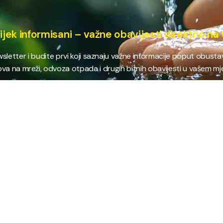
ijek informisani – važne obavijesti direktno na 
ewsletter i budite prvi koji saznaju važne informacije poput obust
va na mreži, odvoza otpada i drugih bitnih obavijesti u vašem mj
E
NAJTRAŽENIJE
JP
 i kanalizacija
Terminski plan odvoza otpada
Pro
nje i zbrinjavanje
Raspored dežurstava
Cert
Zahtjevi i obrasci
Org