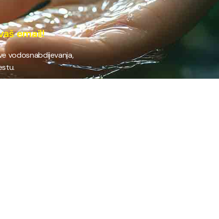
vaš email!
ave vodosnabdijevanja,
estu.
 RAD
PROVJERI STANJE RAČUNA
Provjeri stanje svog
fil preduzeća
računa brzo i jednostavno
ifikati
putem našeg online
anizacija preduzeća