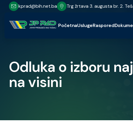
kprad@bih.net.ba
Trg žrtava 3. augusta br. 2. Teš
Početna
Usluge
Raspored
Dokume
Odluka o izboru na
na visini