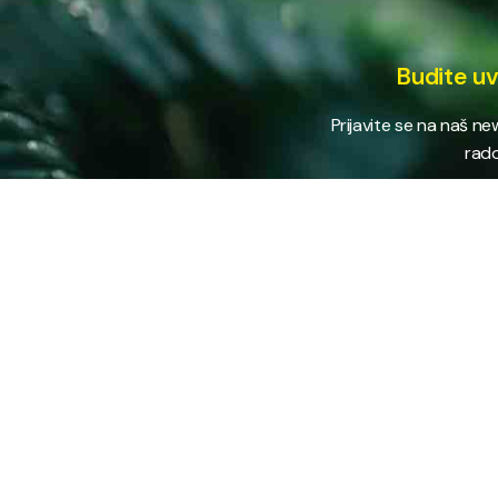
Budite uv
Prijavite se na naš n
rado
USLUG
Vodovod
Sakuplja
Javno preduzeće “RAD” d.d. Tešanj
otpada