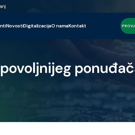
anj
nti
Novosti
Digitalizacija
O nama
Kontakt
PROVJ
jpovoljnijeg ponuđa