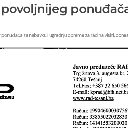
jpovoljnijeg ponuđač
g ponuđača za nabavku i ugradnju opreme za rad na visini, done