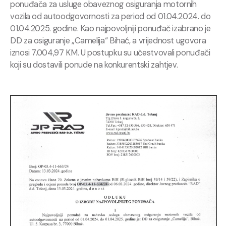
ponuđača za usluge obaveznog osiguranja motornih
vozila od autoodgovornosti za period od 01.04.2024. do
01.04.2025. godine. Kao najpovoljniji ponuđač izabrano je
DD za osiguranje „Camelija“ Bihać, a vrijednost ugovora
iznosi 7.004,97 KM. U postupku su učestvovali ponuđači
koji su dostavili ponude na konkurentski zahtjev.