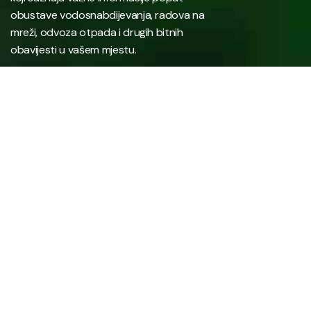
obustave vodosnabdijevanja, radova na
mreži, odvoza otpada i drugih bitnih
obavijesti u vašem mjestu.
Javno preduzeće “RAD” d.d. Tešanj predstavlja savremeno