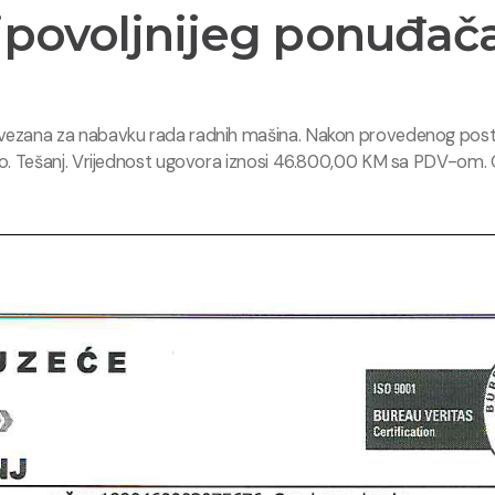
jpovoljnijeg ponuđača
vezana za nabavku rada radnih mašina. Nakon provedenog postup
.o. Tešanj. Vrijednost ugovora iznosi 46.800,00 KM sa PDV-om.