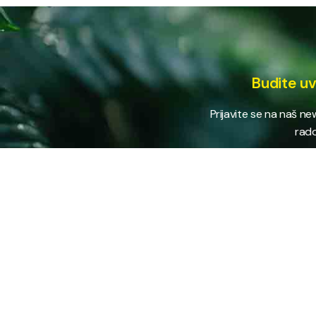
Budite uv
Prijavite se na naš n
rado
USLUG
Vodovod