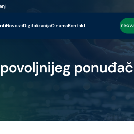
anj
nti
Novosti
Digitalizacija
O nama
Kontakt
PROVJ
jpovoljnijeg ponuđač