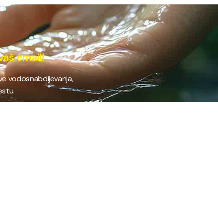
vaš email!
ave vodosnabdijevanja,
estu.
 RAD
PROVJERI STANJE RAČUNA
Provjeri stanje svog
fil preduzeća