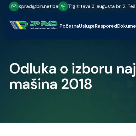
kprad@bih.net.ba
Trg žrtava 3. augusta br. 2. Teš
Početna
Usluge
Raspored
Dokume
Odluka o izboru na
mašina 2018