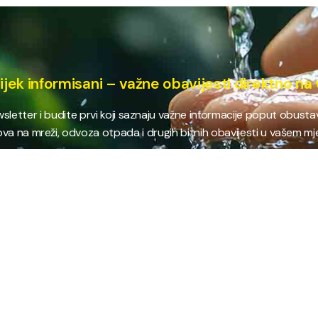
ijek informisani – važne obavijesti direktno na 
ewsletter i budite prvi koji saznaju važne informacije poput obust
va na mreži, odvoza otpada i drugih bitnih obavijesti u vašem mj
E
NAJTRAŽENIJE
JP
 i kanalizacija
Terminski plan odvoza otpada
Pro