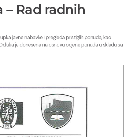
 – Rad radnih
ka javne nabavke i pregleda pristiglih ponuda, kao
 Odluka je donesena na osnovu ocjene ponuda u skladu sa