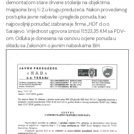
demontažom stare drvene stolarije na objektima
magacina broj 1 i 2 u krugu preduzeća. Nakon provedenog
postupka javne nabavke i pregleda ponuda, kao
najpovoljniji ponuđač izabrana je firma „HDI“ d.o.o.
Sarajevo. Vrijednost ugovora iznosi 11.523,35 KM sa PDV-
om. Odluka je donesena na osnovu ocjene ponuda u
skladu sa Zakonom o javnim nabavkama BiH.