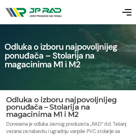
Odluka o izboru najpovoljnijeg
ponuđača – Stolarija na
magacinima M1 i M2
Odluka o izboru najpovoljnijeg
ponuđača – Stolarija na
magacinima M1 i M2
Donesena je odluka Javnog preduzeća „RAD“ d.d. Tešanj
vezana za nabavku i ugradnju vanjske PVC stolarije sa