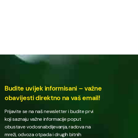
Budite uvijek informisani – važne
obavijesti direktno na vaš email!
Prijavite se na naš newsletter i budite prvi
koji saznaju važne informacije poput
obustave vodosnabdijevanja, radova na
mreži, odvoza otpada i drugih bitnih