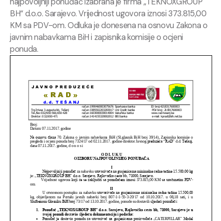
najpovoljniji ponuđač izabrana je firma „TEKNOXGROUP
BH“ d.o.o. Sarajevo. Vrijednost ugovora iznosi 373.815,00
KM sa PDV-om. Odluka je donesena na osnovu Zakona o
javnim nabavkama BiH i zapisnika komisije o ocjeni
ponuda.