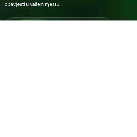
obavijesti u vašem mjestu.
Javno preduzeće “RAD” d.d. Tešanj predstavlja savremeno
komunalno preduzeće koje građanima i privredi na području
općine Tešanj pruža ključne usluge.