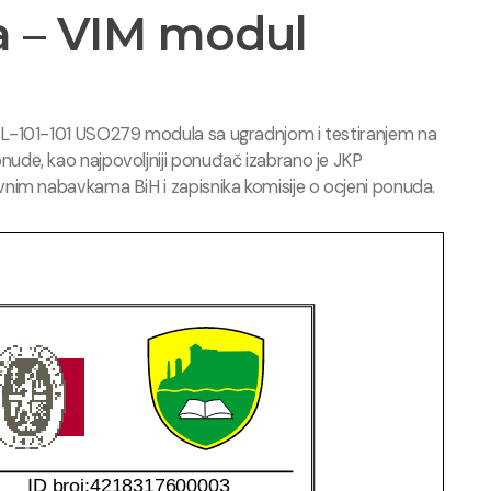
a – VIM modul
CL-101-101 USO279 modula sa ugradnjom i testiranjem na
ude, kao najpovoljniji ponuđač izabrano je JKP
nim nabavkama BiH i zapisnika komisije o ocjeni ponuda.