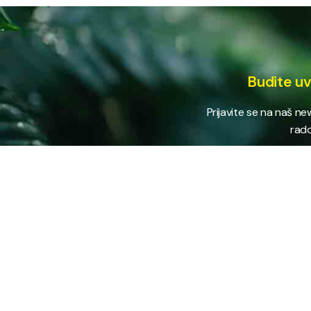
Budite uv
Prijavite se na naš n
rado
USLUG
Vodovod