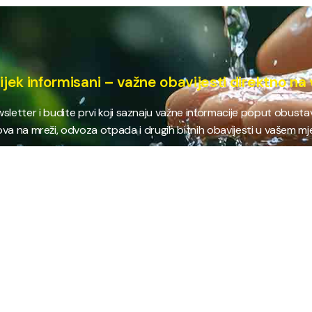
ijek informisani – važne obavijesti direktno na 
ewsletter i budite prvi koji saznaju važne informacije poput obust
va na mreži, odvoza otpada i drugih bitnih obavijesti u vašem mj
E
NAJTRAŽENIJE
JP
 i kanalizacija
Terminski plan odvoza otpada
Pro