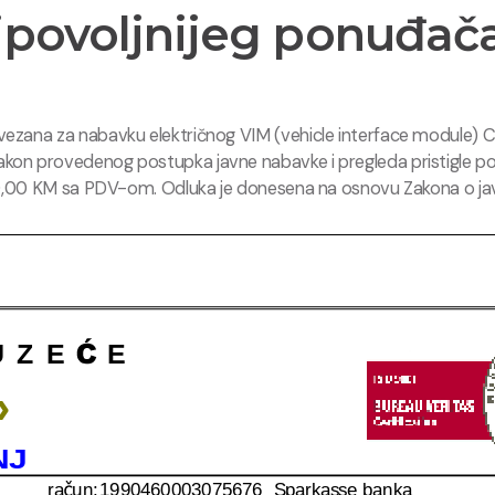
jpovoljnijeg ponuđač
vezana za nabavku električnog VIM (vehicle interface module) 
on provedenog postupka javne nabavke i pregleda pristigle pon
200,00 KM sa PDV-om. Odluka je donesena na osnovu Zakona o jav