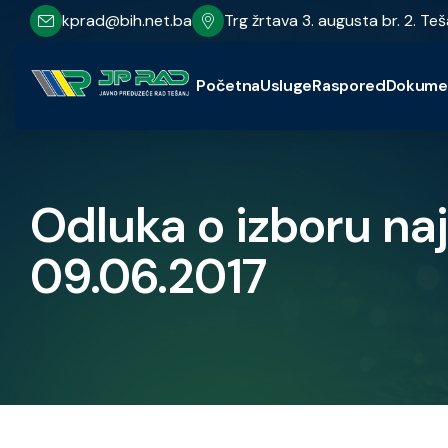
kprad@bih.net.ba
Trg žrtava 3. augusta br. 2. Teš
Početna
Usluge
Raspored
Dokume
Odluka o izboru na
09.06.2017