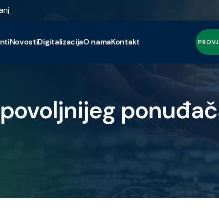
anj
nti
Novosti
Digitalizacija
O nama
Kontakt
PROVJ
jpovoljnijeg ponuđa