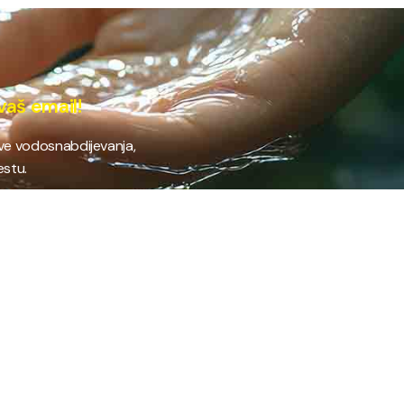
vaš email!
ave vodosnabdijevanja,
estu.
 RAD
PROVJERI STANJE RAČUNA
Provjeri stanje svog
fil preduzeća