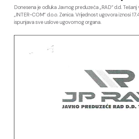
Donesena je odluka Javnog preduzeća „RAD“ d.d.
Tešanj
„INTER-COM“ d.o.o.
Zenica
.
Vrijednost ugovora iznosi 1
ispunjava sve uslove ugovornog organa
.