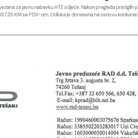
 vezana za javnu nabavku HTZ odjeće
. Nakon pregleda pristiglih 
7.497,35 KM sa PDV-om
.
Odluka je donesena na osnovu konkurent