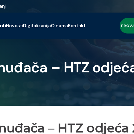
anj
nti
Novosti
Digitalizacija
O nama
Kontakt
PROVJ
onuđača – HTZ odjeć
onuđača – HTZ odjeća