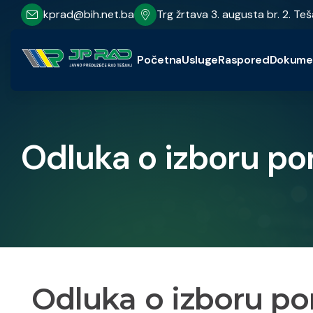
kprad@bih.net.ba
Trg žrtava 3. augusta br. 2. Teš
Početna
Usluge
Raspored
Dokume
Odluka o izboru p
Odluka o izboru p