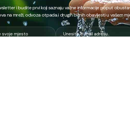
ewsletter i budite prvi koji saznaju važne informacije poput obust
va na mreži, odvoza otpada i drugih bitnih obavijesti u vašem mj
E
NAJTRAŽENIJE
JP
 i kanalizacija
Terminski plan odvoza otpada
Pro
nje i zbrinjavanje
Raspored dežurstava
Cert
Zahtjevi i obrasci
Org
na higijena
Javne nabavke
Voz
služba
Provjeri stanje računa
Zel
pijaca
laboratorija