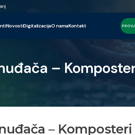
anj
nti
Novosti
Digitalizacija
O nama
Kontakt
PROVJ
onuđača – Komposter
onuđača – Komposteri