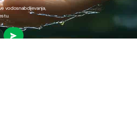
ave vodosnabdijevanja,
estu.
 RAD
PROVJERI STANJE RAČUNA
Provjeri stanje svog
fil preduzeća
računa brzo i jednostavno
ifikati
putem našeg online
anizacija preduzeća
servisa.
ni park
ena energija
PROVJERI STANJE