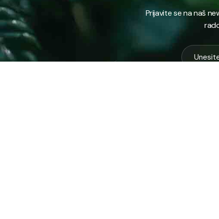
Prijavite se na naš n
rado
USLUG
Vodovod
Sakuplja
Javno preduzeće “RAD” d.d. Tešanj
otpada
predstavlja savremeno komunalno
Komunal
preduzeće koje građanima i privredi na
Zimska 
području općine Tešanj pruža ključne usluge.
Zelena 
Ispitna 