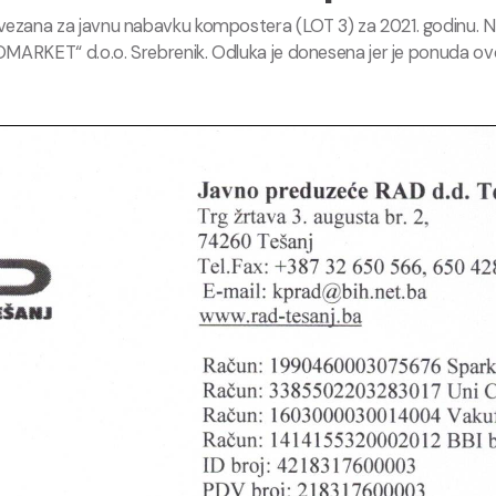
vezana za javnu nabavku kompostera (LOT 3) za 2021. godinu. N
OMARKET“ d.o.o. Srebrenik. Odluka je donesena jer je ponuda ov