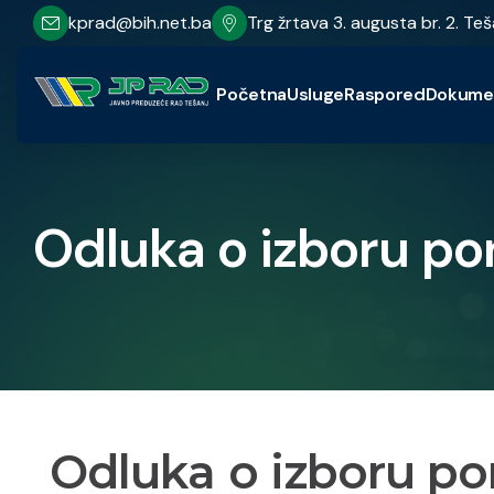
kprad@bih.net.ba
Trg žrtava 3. augusta br. 2. Teš
Početna
Usluge
Raspored
Dokume
Odluka o izboru p
Odluka o izboru p