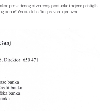
akon provedenog otvorenog postupka i ocjene pristiglih
og ponuđača bila tehnički ispravna i cjenovno