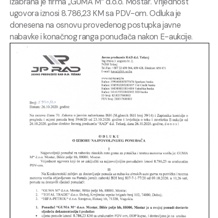
izabrana je firma „GUMA M“ d.o.o.
Mostar.
Vrijednost
ugovora iznosi 8.786,23 KM sa PDV-om.
Odluka je
donesena na osnovu provedenog postupka javne
nabavke i konačnog ranga ponuđača nakon E-aukcije.