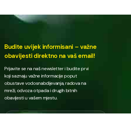
Budite uvijek informisani – važne
obavijesti direktno na vaš email!
Prijavite se na naš newsletter i budite prvi
koji saznaju važne informacije poput
obustave vodosnabdijevanja, radova na
mreži, odvoza otpada i drugih bitnih
obavijesti u vašem mjestu.