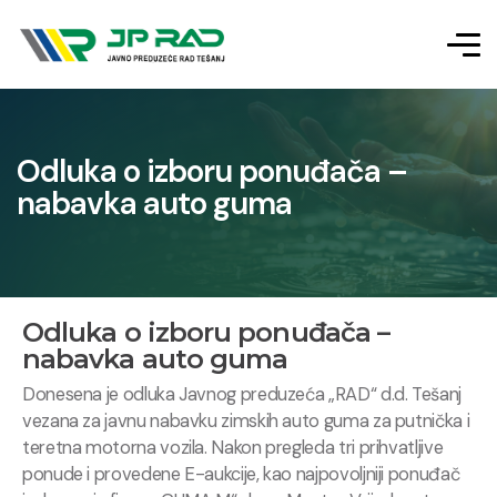
Odluka o izboru ponuđača –
nabavka auto guma
Odluka o izboru ponuđača –
nabavka auto guma
Donesena je odluka Javnog preduzeća „RAD“ d.d.
Tešanj
vezana za javnu nabavku zimskih auto guma za putnička i
teretna motorna vozila.
Nakon pregleda tri prihvatljive
ponude i provedene E-aukcije, kao najpovoljniji ponuđač