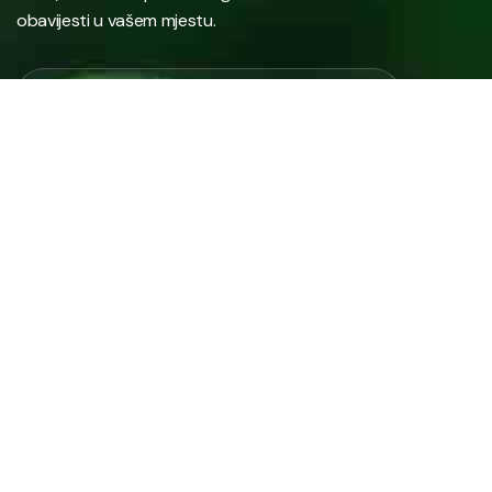
obavijesti u vašem mjestu.
Javno preduzeće “RAD” d.d. Tešanj predstavlja savremeno
komunalno preduzeće koje građanima i privredi na području
općine Tešanj pruža ključne usluge.