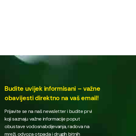
Budite uvijek informisani – važne
obavijesti direktno na vaš email!
Prijavite se na naš newsletter i budite prvi
koji saznaju važne informacije poput
obustave vodosnabdijevanja, radova na
mreži, odvoza otpada i drugih bitnih