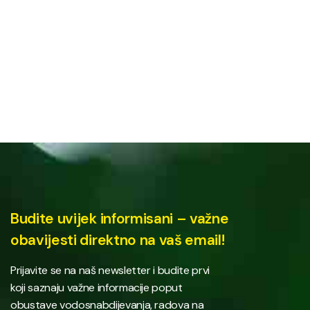
Budite uvijek informisani – važne
obavijesti direktno na vaš email!
Prijavite se na naš newsletter i budite prvi
koji saznaju važne informacije poput
obustave vodosnabdijevanja, radova na