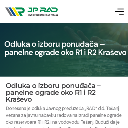
Odluka o izboru ponuđača –
panelne ograde oko R1 i R2 Kraševo
Odluka o izboru ponuđača –
panelne ograde oko R1 i R2
Kraševo
Donesena je odluka Javnog preduzeća „RAD“ d.d.
Tešanj
vezana za javnu nabavku radova na izradi panelne ograde
oko rezervoara R1 i R2 i na vodovodu Tešanj.
Budući da je