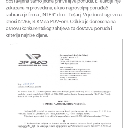
dostavljena samo jedna prihvatljiva ponuda, E-aukcija nije
zakazana ni provedena, a kao najpovoljniji ponuđač
izabrana je firma „INTER“ d.o.o.
Tešanj.
Vrijednost ugovora
iznosi 12.289,14 KM sa PDV-om.
Odluka je donesena na
osnovu konkurentskog zahtjeva za dostavu ponuda i
kriterija najniže cijene.