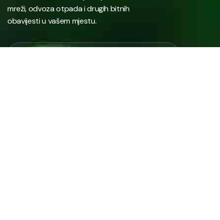
mreži, odvoza otpada i drugih bitnih
obavijesti u vašem mjestu.
Javno preduzeće “RAD” d.d. Tešanj predstavlja savremeno
komunalno preduzeće koje građanima i privredi na području