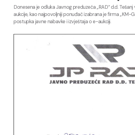
Donesena je odluka Javnog preduzeća „RAD“ d.d. Tešanj v
aukcije, kao najpovoljniji ponuđač izabrana je firma „K
postupka javne nabavke i izvještaja o e-aukciji.