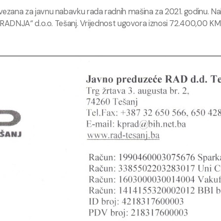
ezana za javnu nabavku rada radnih mašina za 2021. godinu. Nak
M-GRADNJA“ d.o.o. Tešanj. Vrijednost ugovora iznosi 72.400,00