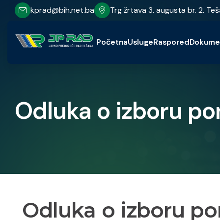
kprad@bih.net.ba
Trg žrtava 3. augusta br. 2. Teš
Početna
Usluge
Raspored
Dokume
Odluka o izboru p
Odluka o izboru p