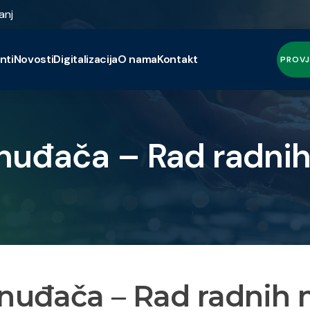
anj
nti
Novosti
Digitalizacija
O nama
Kontakt
PROVJ
onuđača – Rad radni
onuđača – Rad radnih