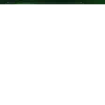
Javno preduzeće “RAD” d.d. Tešanj predstavlja savremeno
komunalno preduzeće koje građanima i privredi na području
općine Tešanj pruža ključne usluge.
ID: 4218317600003