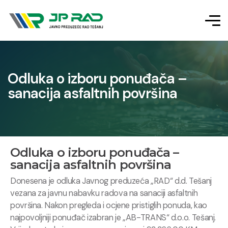
Odluka o izboru ponuđača –
sanacija asfaltnih površina
Odluka o izboru ponuđača –
sanacija asfaltnih površina
Donesena je odluka Javnog preduzeća „RAD“ d.d. Tešanj
vezana za javnu nabavku radova na sanaciji asfaltnih
površina. Nakon pregleda i ocjene pristiglih ponuda, kao
najpovoljniji ponuđač izabran je „AB-TRANS“ d.o.o. Tešanj.