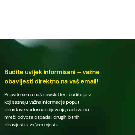
Budite uvijek informisani – važne
obavijesti direktno na vaš email!
Prijavite se na naš newsletter i budite prvi
koji saznaju važne informacije poput
obustave vodosnabdijevanja, radova na
mreži, odvoza otpada i drugih bitnih
obavijesti u vašem mjestu.