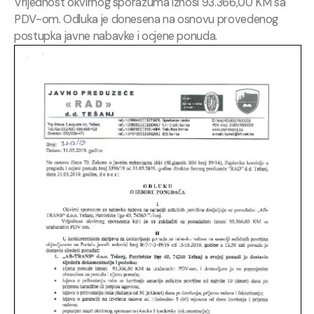
Vrijednost okvirnog sporazuma iznosi 93.366,00 KM sa
PDV-om. Odluka je donesena na osnovu provedenog
postupka javne nabavke i ocjene ponuda.