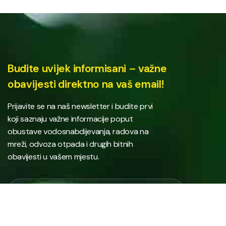
Budite uvijek informisani – važne
obavijesti direktno na vaš email!
Prijavite se na naš newsletter i budite prvi
koji saznaju važne informacije poput
obustave vodosnabdijevanja, radova na
mreži, odvoza otpada i drugih bitnih
obavijesti u vašem mjestu.