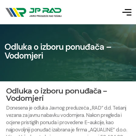
Odluka o izboru ponuđača –
Vodomjeri
Odluka o izboru ponuđača –
Vodomjeri
Donesena je odluka Javnog preduzeća „RAD“ d.d. Tešanj
vezana za javnu nabavku vodomjera. Nakon pregleda i
ocjene pristiglih ponuda i provedene E-aukcije, kao
najpovoljniji ponuđač izabrana je firma „AQUALINE“ d.o.o.