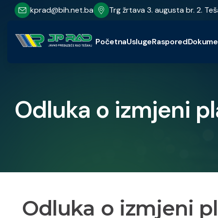
kprad@bih.net.ba
Trg žrtava 3. augusta br. 2. Teš
Početna
Usluge
Raspored
Dokume
Odluka o izmjeni p
Odluka o izmjeni p