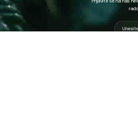
Prijavite se na naš n
rado
USLUG
Vodovod
Sakuplja
Javno preduzeće “RAD” d.d. Tešanj
otpada
predstavlja savremeno komunalno
Komunal
preduzeće koje građanima i privredi na
Zimska 
području općine Tešanj pruža ključne usluge.
Zelena 
Ispitna 
ID: 4218317600003