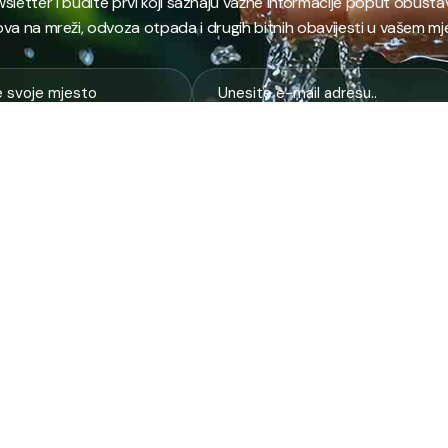
ewsletter i budite prvi koji saznaju važne informacije poput obust
va na mreži, odvoza otpada i drugih bitnih obavijesti u vašem mj
E
NAJTRAŽENIJE
JP
 i kanalizacija
Terminski plan odvoza otpada
Pro
nje i zbrinjavanje
Raspored dežurstava
Cert
Zahtjevi i obrasci
Org
na higijena
Javne nabavke
Voz
služba
Provjeri stanje računa
Zel
pijaca
laboratorija