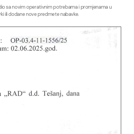
ladio sa novim operativnim potrebama i promjenama u
tavki ili dodane nove predmete nabavke.