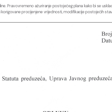
dine. Pravovremeno ažuriranje postojećeg plana kako bi se usk
i korigovane procijenjene vrijednosti, modifikacije postojećih s