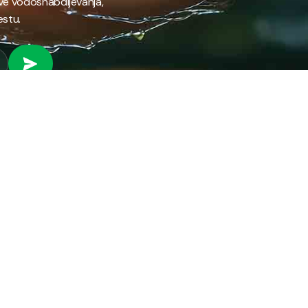
ave vodosnabdijevanja,
estu.
 RAD
PROVJERI STANJE RAČUNA
Provjeri stanje svog
fil preduzeća
računa brzo i jednostavno
ifikati
putem našeg online
anizacija preduzeća
servisa.
ni park
ena energija
PROVJERI STANJE