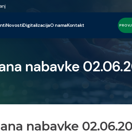
anj
nti
Novosti
Digitalizacija
O nama
Kontakt
PROVJ
lana nabavke 02.06.
lana nabavke 02.06.2