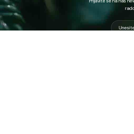
Prijavite se na naš n
rado
USLUG
Vodovod
Sakuplja
Javno preduzeće “RAD” d.d. Tešanj
otpada
predstavlja savremeno komunalno
Komunal
preduzeće koje građanima i privredi na
Zimska 
području općine Tešanj pruža ključne usluge.
Zelena 
Ispitna 
ID: 4218317600003