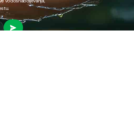
ave vodosnabdijevanja,
estu.
 RAD
PROVJERI STANJE RAČUNA
Provjeri stanje svog
fil preduzeća
računa brzo i jednostavno
ifikati
putem našeg online
anizacija preduzeća
servisa.
ni park
ena energija
PROVJERI STANJE