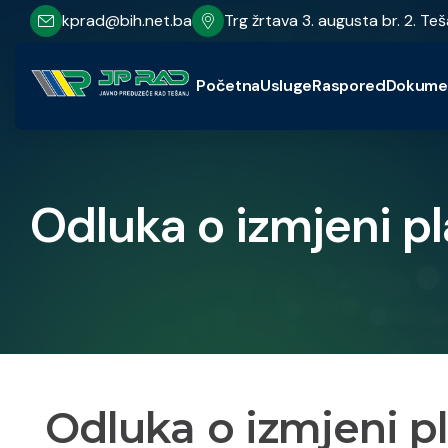
kprad@bih.net.ba
Trg žrtava 3. augusta br. 2. Teš
Početna
Usluge
Raspored
Dokume
Odluka o izmjeni p
Odluka o izmjeni p