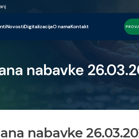
anj
nti
Novosti
Digitalizacija
O nama
Kontakt
PROVJ
lana nabavke 26.03.2
lana nabavke 26.03.20