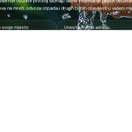
ewsletter i budite prvi koji saznaju važne informacije poput obust
va na mreži, odvoza otpada i drugih bitnih obavijesti u vašem mj
E
NAJTRAŽENIJE
JP
 i kanalizacija
Terminski plan odvoza otpada
Pro
nje i zbrinjavanje
Raspored dežurstava
Cert
Zahtjevi i obrasci
Org
na higijena
Javne nabavke
Voz
služba
Provjeri stanje računa
Zel
pijaca
laboratorija