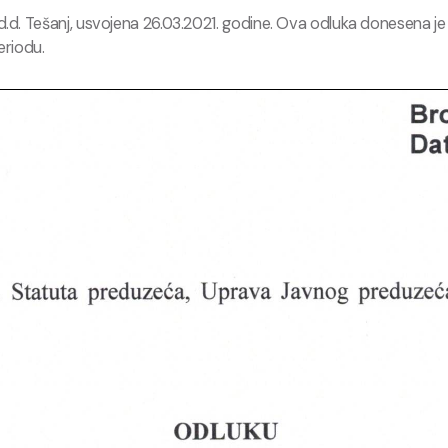
d. Tešanj, usvojena 26.03.2021. godine. Ova odluka donesena je
eriodu.