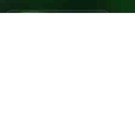
Javno preduzeće “RAD” d.d. Tešanj predstavlja savremeno
komunalno preduzeće koje građanima i privredi na području
općine Tešanj pruža ključne usluge.