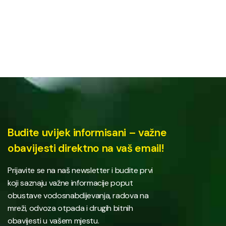
Budite uvijek informisani – važne
obavijesti direktno na vaš email!
Prijavite se na naš newsletter i budite prvi
koji saznaju važne informacije poput
obustave vodosnabdijevanja, radova na
mreži, odvoza otpada i drugih bitnih
obavijesti u vašem mjestu.