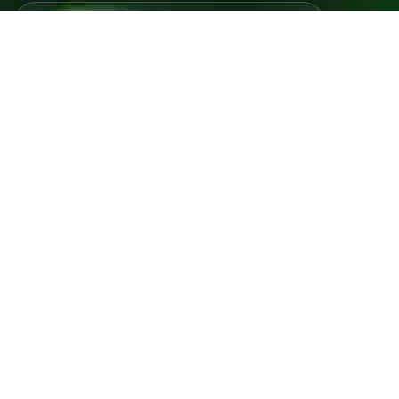
Javno preduzeće “RAD” d.d. Tešanj predstavlja savremeno
komunalno preduzeće koje građanima i privredi na području
općine Tešanj pruža ključne usluge.
ID: 4218317600003
PDV: 218317600003