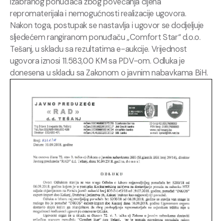
izabranog ponuđača zbog povećanja cijena
repromaterijala i nemogućnosti realizacije ugovora.
Nakon toga, postupak se nastavlja i ugovor se dodjeljuje
sljedećem rangiranom ponuđaču „Comfort Star“ d.o.o.
Tešanj, u skladu sa rezultatima e-aukcije. Vrijednost
ugovora iznosi 11.583,00 KM sa PDV-om. Odluka je
donesena u skladu sa Zakonom o javnim nabavkama BiH.