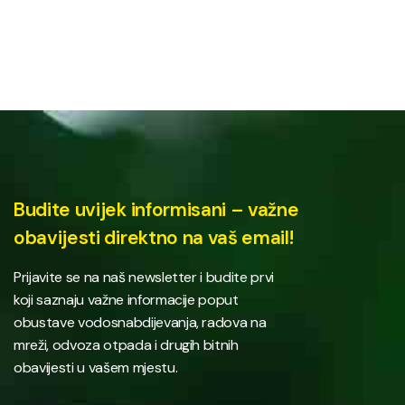
Budite uvijek informisani – važne
obavijesti direktno na vaš email!
Prijavite se na naš newsletter i budite prvi
koji saznaju važne informacije poput
obustave vodosnabdijevanja, radova na
mreži, odvoza otpada i drugih bitnih
obavijesti u vašem mjestu.