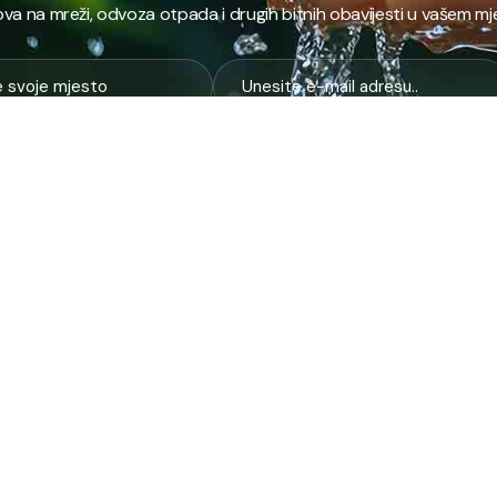
va na mreži, odvoza otpada i drugih bitnih obavijesti u vašem mj
E
NAJTRAŽENIJE
JP
 i kanalizacija
Terminski plan odvoza otpada
Pro
nje i zbrinjavanje
Raspored dežurstava
Cert
Zahtjevi i obrasci
Org
na higijena
Javne nabavke
Voz
služba
Provjeri stanje računa
Zel
pijaca
laboratorija