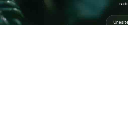
rado
USLUG
Vodovod
Sakuplja
Javno preduzeće “RAD” d.d. Tešanj
otpada
predstavlja savremeno komunalno
Komunal
preduzeće koje građanima i privredi na
Zimska 
području općine Tešanj pruža ključne usluge.
Zelena 
Ispitna 
ID: 4218317600003
PDV: 218317600003