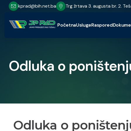
kprad@bih.net.ba
Trg žrtava 3. augusta br. 2. Teš
Početna
Usluge
Raspored
Dokume
Odluka o poništenj
Odluka o poništenj