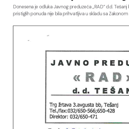
Donesena je odluka Javnog preduzeća „RAD“ d.d. Tešanj ko
pristiglih ponuda nije bila prihvatljiva u skladu sa Zako