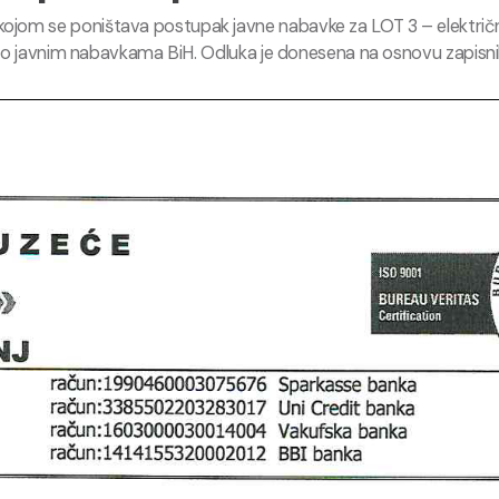
jom se poništava postupak javne nabavke za LOT 3 – električna u
nom o javnim nabavkama BiH. Odluka je donesena na osnovu zapisnik