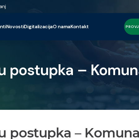
anj
nti
Novosti
Digitalizacija
O nama
Kontakt
PROVJ
u postupka – Komuna
u postupka – Komunal