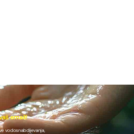
vaš email!
ave vodosnabdijevanja,