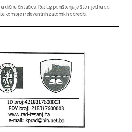
lična čistačica. Razlog poništenja je što nijedna od
a komisije i relevantnih zakonskih odredbi.