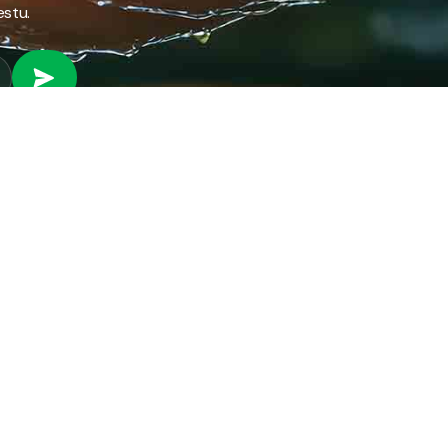
estu.
 RAD
PROVJERI STANJE RAČUNA
Provjeri stanje svog
fil preduzeća
računa brzo i jednostavno
ifikati
putem našeg online
anizacija preduzeća
servisa.
ni park
ena energija
PROVJERI STANJE