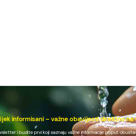
ijek informisani – važne obavijesti direktno na 
ewsletter i budite prvi koji saznaju važne informacije poput obust