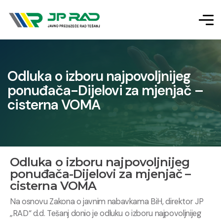
Odluka o izboru najpovoljnijeg
ponuđača-Dijelovi za mjenjač –
cisterna VOMA
Odluka o izboru najpovoljnijeg
ponuđača-Dijelovi za mjenjač –
cisterna VOMA
Na osnovu Zakona o javnim nabavkama BiH, direktor JP
„RAD“ d.d. Tešanj donio je odluku o izboru najpovoljnijeg