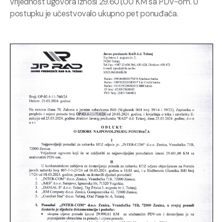
vrijednost ugovora iznosi 29.601,00 KM sa PDV-om. U
postupku je učestvovalo ukupno pet ponuđača.