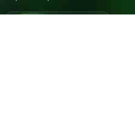
Javno preduzeće “RAD” d.d. Tešanj predstavlja savremeno
komunalno preduzeće koje građanima i privredi na području
općine Tešanj pruža ključne usluge.