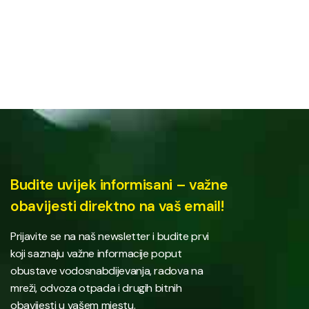
Budite uvijek informisani – važne
obavijesti direktno na vaš email!
Prijavite se na naš newsletter i budite prvi
koji saznaju važne informacije poput
obustave vodosnabdijevanja, radova na
mreži, odvoza otpada i drugih bitnih
obavijesti u vašem mjestu.