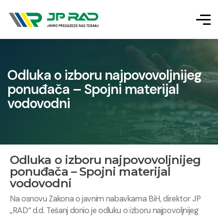
Odluka o izboru najpovovoljnijeg
ponuđača – Spojni materijal
vodovodni
Odluka o izboru najpovovoljnijeg
ponuđača – Spojni materijal
vodovodni
Na osnovu Zakona o javnim nabavkama BiH, direktor JP
„RAD“ d.d. Tešanj donio je odluku o izboru najpovoljnijeg