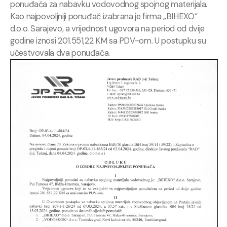
ponuđača za nabavku vodovodnog spojnog materijala.
Kao najpovoljniji ponuđač izabrana je firma „BIHEXO“
d.o.o. Sarajevo, a vrijednost ugovora na period od dvije
godine iznosi 201.551,22 KM sa PDV-om. U postupku su
učestvovala dva ponuđača.