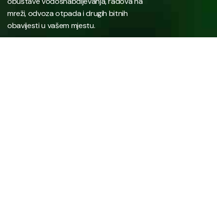
obustave vodosnabdijevanja, radova na
mreži, odvoza otpada i drugih bitnih
obavijesti u vašem mjestu.
Javno preduzeće “RAD” d.d. Tešanj predstavlja savremeno
komunalno preduzeće koje građanima i privredi na području