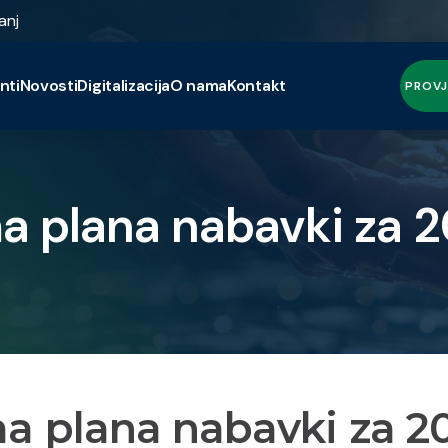
anj
nti
Novosti
Digitalizacija
O nama
Kontakt
PROVJ
a plana nabavki za 2
a plana nabavki za 2