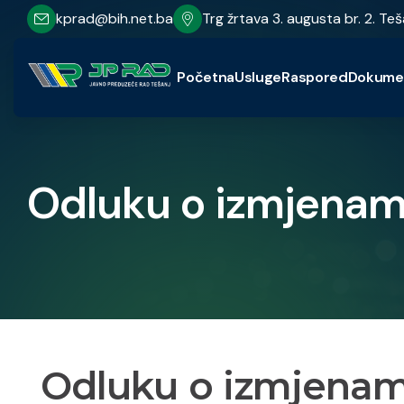
kprad@bih.net.ba
Trg žrtava 3. augusta br. 2. Teš
Početna
Usluge
Raspored
Dokume
Odluku o izmjenam
Odluku o izmjenam