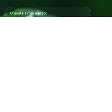
Javno preduzeće “RAD” d.d. Tešanj predstavlja savremeno
komunalno preduzeće koje građanima i privredi na području
općine Tešanj pruža ključne usluge.
ID: 4218317600003