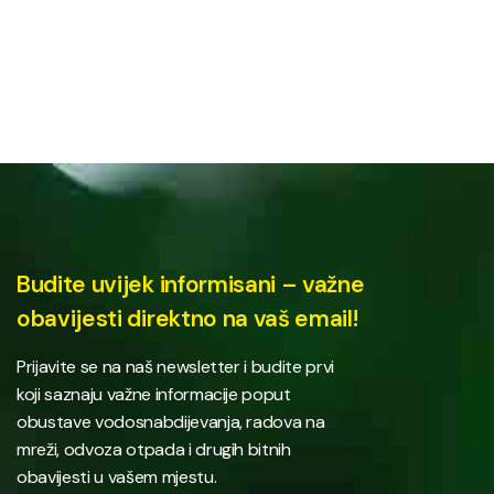
Budite uvijek informisani – važne
obavijesti direktno na vaš email!
Prijavite se na naš newsletter i budite prvi
koji saznaju važne informacije poput
obustave vodosnabdijevanja, radova na
mreži, odvoza otpada i drugih bitnih
obavijesti u vašem mjestu.