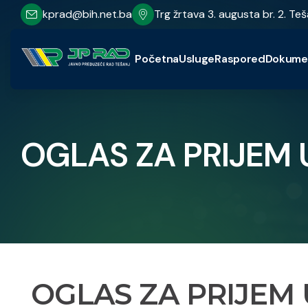
kprad@bih.net.ba
Trg žrtava 3. augusta br. 2. Teš
Početna
Usluge
Raspored
Dokume
OGLAS ZA PRIJEM 
OGLAS ZA PRIJEM