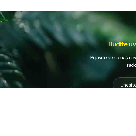
Budite uv
Prijavite se na naš n
rado
USLUG