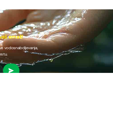
vaš email!
ave vodosnabdijevanja,
estu.
 RAD
PROVJERI STANJE RAČUNA