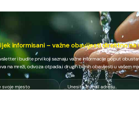
ijek informisani – važne obavijesti direktno na 
ewsletter i budite prvi koji saznaju važne informacije poput obust
va na mreži, odvoza otpada i drugih bitnih obavijesti u vašem mj
E
NAJTRAŽENIJE
JP