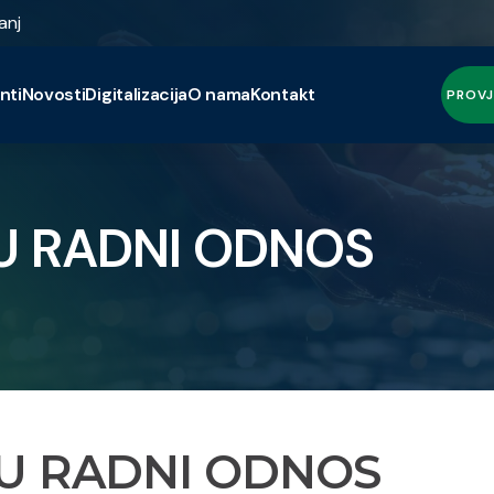
anj
nti
Novosti
Digitalizacija
O nama
Kontakt
PROVJ
U RADNI ODNOS
 U RADNI ODNOS