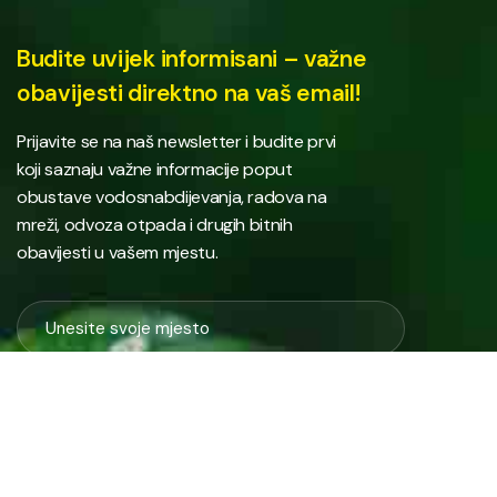
Budite uvijek informisani – važne
obavijesti direktno na vaš email!
Prijavite se na naš newsletter i budite prvi
koji saznaju važne informacije poput
obustave vodosnabdijevanja, radova na
mreži, odvoza otpada i drugih bitnih
obavijesti u vašem mjestu.