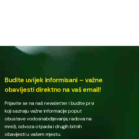
Budite uvijek informisani – važne
obavijesti direktno na vaš email!
Prijavite se na naš newsletter i budite prvi
koji saznaju važne informacije poput
obustave vodosnabdijevanja, radova na
mreži, odvoza otpada i drugih bitnih
obavijesti u vašem mjestu.