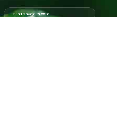
Javno preduzeće “RAD” d.d. Tešanj predstavlja savremeno
komunalno preduzeće koje građanima i privredi na području
općine Tešanj pruža ključne usluge.
ID: 4218317600003