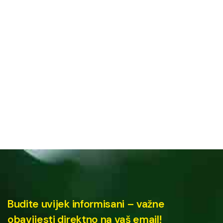
Budite uvijek informisani – važne
obavijesti direktno na vaš email!