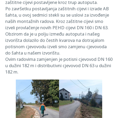
zaštitne cijevi postavljene kroz trup autoputa.
Po završetku postavljanja zaštitnih cijevi i izrade AB
šahta, u ovoj sedmici stekli su se uslovi za izvođenje
naših montažnih radova. Kroz zaštitne cijevi smo
izveli provlačenje novih PEHD cijevi DN 160 i DN 63.
Obzirom da je u polju između autoputa i našeg
izvorišta dolazilo do čestih kvarova na dotrajalom
potisnom cjevovodu izveli smo zamjenu cjevovoda
do šahta u našem izvorištu.
Ovim radovima zamjenjen je potisni cjevovod DN 160
u dužini 182 m i distributivni cjevovod DN 63 u dužini
182 m.