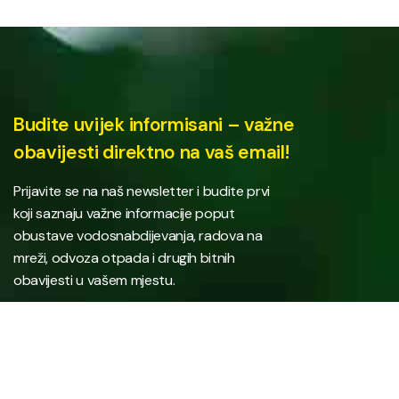
Budite uvijek informisani – važne
obavijesti direktno na vaš email!
Prijavite se na naš newsletter i budite prvi
koji saznaju važne informacije poput
obustave vodosnabdijevanja, radova na
mreži, odvoza otpada i drugih bitnih
obavijesti u vašem mjestu.