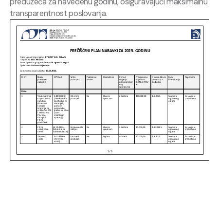
preduzeća za navedenu godinu, osiguravajući maksimalnu
transparentnost poslovanja.