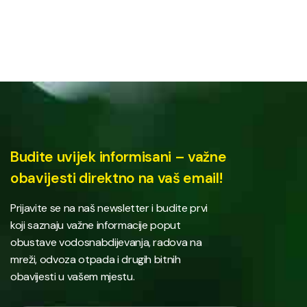
Budite uvijek informisani – važne
obavijesti direktno na vaš email!
Prijavite se na naš newsletter i budite prvi
koji saznaju važne informacije poput
obustave vodosnabdijevanja, radova na
mreži, odvoza otpada i drugih bitnih
obavijesti u vašem mjestu.