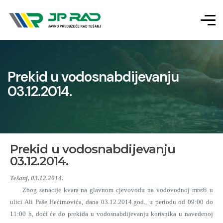
Prekid u vodosnabdijevanju
03.12.2014.
Prekid u vodosnabdijevanju
03.12.2014.
Tešanj, 03.12.2014.
Zbog sanacije kvara na glavnom cjevovodu na vodovodnoj mreži u
ulici Ali Paše Hećimovića, dana 03.12.2014.god., u periodu od 09:00 do
11:00 h, doći će do prekida u vodosnabdijevanju korisnika u navedenoj