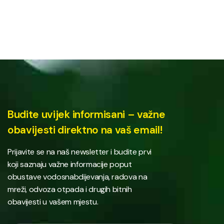
Budite uvijek informisani – važne
obavijesti direktno na vaš email!
Prijavite se na naš newsletter i budite prvi
koji saznaju važne informacije poput
obustave vodosnabdijevanja, radova na
mreži, odvoza otpada i drugih bitnih
obavijesti u vašem mjestu.