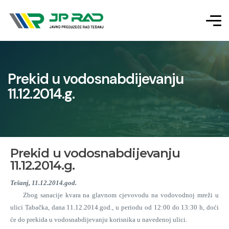
Prekid u vodosnabdijevanju
11.12.2014.g.
Prekid u vodosnabdijevanju
11.12.2014.g.
Tešanj, 11.12.2014.god.
Zbog sanacije kvara na glavnom cjevovodu na vodovodnoj mreži u
ulici Tabačka, dana 11.12.2014.god., u periodu od 12:00 do 13:30 h, doći
će do prekida u vodosnabdijevanju korisnika u navedenoj ulici.