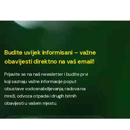
Budite uvijek informisani – važne
obavijesti direktno na vaš email!
Prijavite se na naš newsletter i budite prvi
koji saznaju važne informacije poput
obustave vodosnabdijevanja, radova na
mreži, odvoza otpada i drugih bitnih
obavijesti u vašem mjestu.