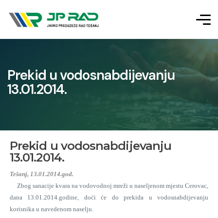
Prekid u vodosnabdijevanju
13.01.2014.
Prekid u vodosnabdijevanju
13.01.2014.
Tešanj, 13.01.2014.god.
Zbog sanacije kvara na vodovodnoj mreži u naseljenom mjestu Cerovac,
dana 13.01.2014.godine, doći će do prekida u vodosnabdijevanju
korisnika u navedenom naselju.