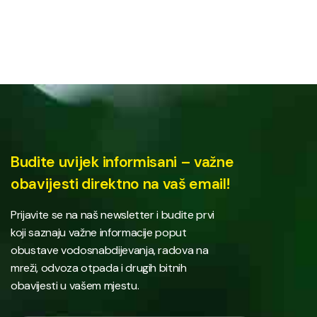
Budite uvijek informisani – važne
obavijesti direktno na vaš email!
Prijavite se na naš newsletter i budite prvi
koji saznaju važne informacije poput
obustave vodosnabdijevanja, radova na
mreži, odvoza otpada i drugih bitnih
obavijesti u vašem mjestu.