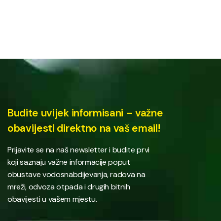
Budite uvijek informisani – važne
obavijesti direktno na vaš email!
Prijavite se na naš newsletter i budite prvi
koji saznaju važne informacije poput
obustave vodosnabdijevanja, radova na
mreži, odvoza otpada i drugih bitnih
obavijesti u vašem mjestu.