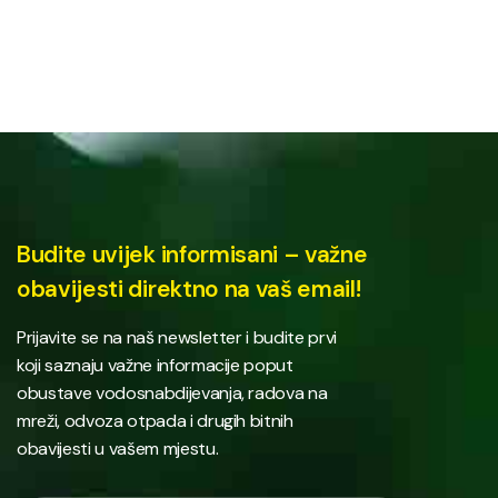
Budite uvijek informisani – važne
obavijesti direktno na vaš email!
Prijavite se na naš newsletter i budite prvi
koji saznaju važne informacije poput
obustave vodosnabdijevanja, radova na
mreži, odvoza otpada i drugih bitnih
obavijesti u vašem mjestu.