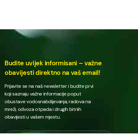
Budite uvijek informisani – važne
obavijesti direktno na vaš email!
Prijavite se na naš newsletter i budite prvi
koji saznaju važne informacije poput
obustave vodosnabdijevanja, radova na
mreži, odvoza otpada i drugih bitnih
obavijesti u vašem mjestu.