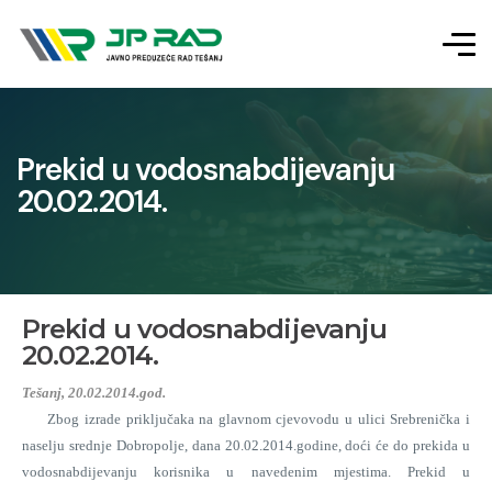
Prekid u vodosnabdijevanju
20.02.2014.
Prekid u vodosnabdijevanju
20.02.2014.
Tešanj, 20.02.2014.god.
Zbog izrade priključaka na glavnom cjevovodu u ulici Srebrenička i
naselju srednje Dobropolje, dana 20.02.2014.godine, doći će do prekida u
vodosnabdijevanju korisnika u navedenim mjestima. Prekid u