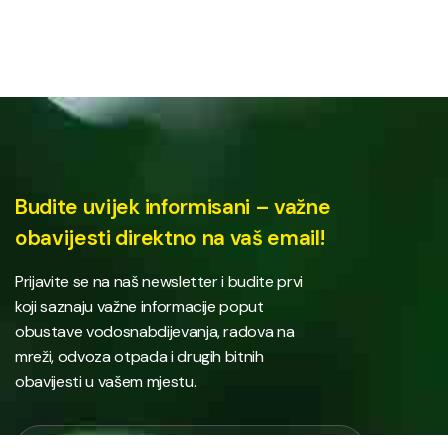
Budite uvijek informisani – važne
obavijesti direktno na vaš email!
Prijavite se na naš newsletter i budite prvi
koji saznaju važne informacije poput
obustave vodosnabdijevanja, radova na
mreži, odvoza otpada i drugih bitnih
obavijesti u vašem mjestu.