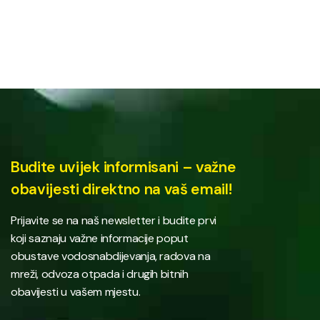
Budite uvijek informisani – važne
obavijesti direktno na vaš email!
Prijavite se na naš newsletter i budite prvi
koji saznaju važne informacije poput
obustave vodosnabdijevanja, radova na
mreži, odvoza otpada i drugih bitnih
obavijesti u vašem mjestu.