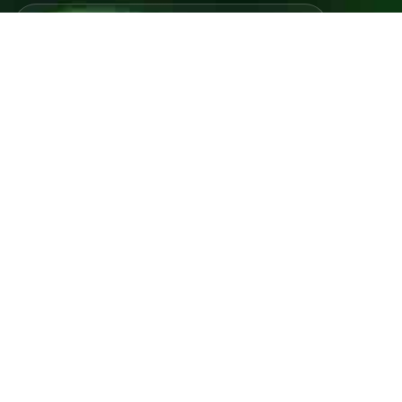
Javno preduzeće “RAD” d.d. Tešanj predstavlja savremeno
komunalno preduzeće koje građanima i privredi na području
općine Tešanj pruža ključne usluge.
ID: 4218317600003
PDV: 218317600003