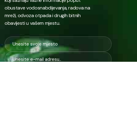
koji saznaju važne informacije poput
obustave vodosnabdijevanja, radova na
mreži, odvoza otpada i drugih bitnih
obavijesti u vašem mjestu.