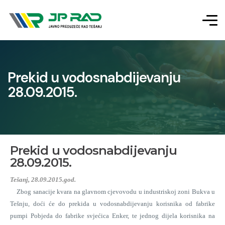
Prekid u vodosnabdijevanju
28.09.2015.
Prekid u vodosnabdijevanju
28.09.2015.
Tešanj, 28.09.2015.god.
Zbog sanacije kvara na glavnom cjevovodu u industriskoj zoni Bukva u
Tešnju, doći će do prekida u vodosnabdijevanju korisnika od fabrike
pumpi Pobjeda do fabrike svjećica Enker, te jednog dijela korisnika na