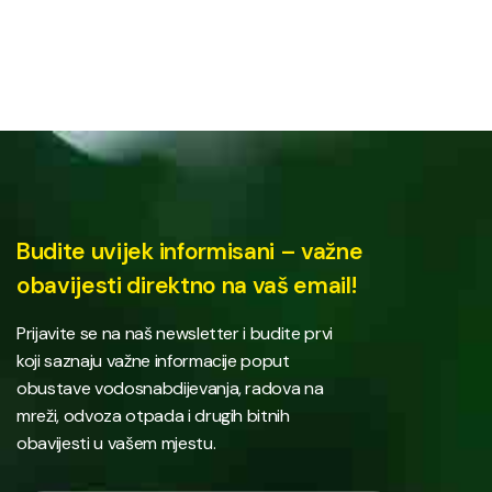
Budite uvijek informisani – važne
obavijesti direktno na vaš email!
Prijavite se na naš newsletter i budite prvi
koji saznaju važne informacije poput
obustave vodosnabdijevanja, radova na
mreži, odvoza otpada i drugih bitnih
obavijesti u vašem mjestu.