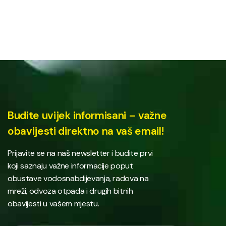
Budite uvijek informisani – važne
obavijesti direktno na vaš email!
Prijavite se na naš newsletter i budite prvi
koji saznaju važne informacije poput
obustave vodosnabdijevanja, radova na
mreži, odvoza otpada i drugih bitnih
obavijesti u vašem mjestu.