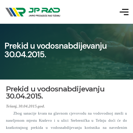
Prekid u vodosnabdijevanju
30.04.2015.
Prekid u vodosnabdijevanju
30.04.2015.
Tešanj, 30.04.2015.god.
Zbog sanacije kvara na glavnom cjevovodu na vodovodnoj mreži u
naseljenom mjestu Kraševo i u ulici Srebrenička u Tešnju doći će do
kratkotrajnog prekida u vodosnabdijevanju korisnika na navedenim