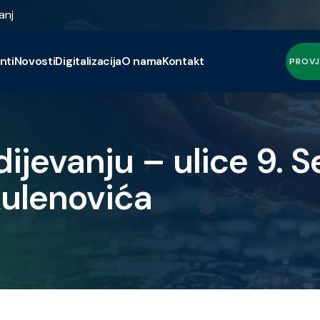
anj
nti
Novosti
Digitalizacija
O nama
Kontakt
PROVJ
ijevanju – ulice 9. S
Kulenovića