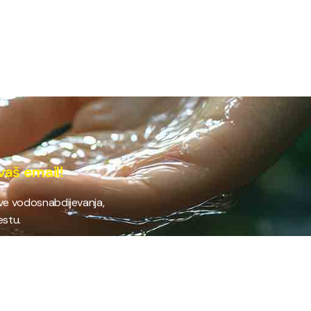
vaš email!
ave vodosnabdijevanja,
estu.