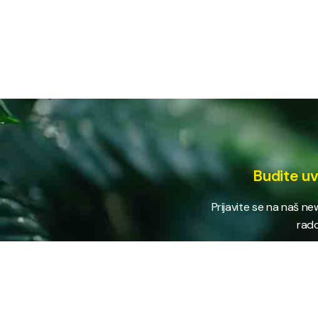
Budite uv
Prijavite se na naš n
rado