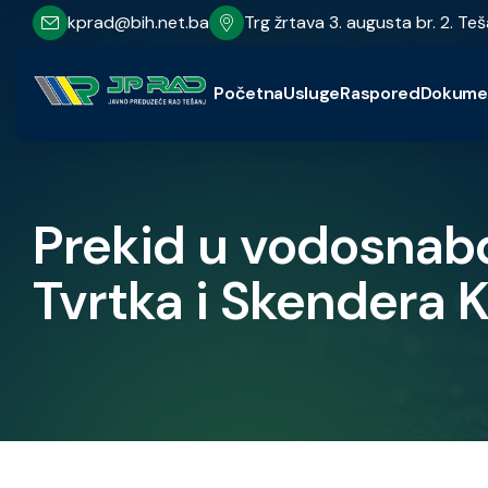
kprad@bih.net.ba
Trg žrtava 3. augusta br. 2. Teš
Početna
Usluge
Raspored
Dokume
Prekid u vodosnabd
Tvrtka i Skendera 