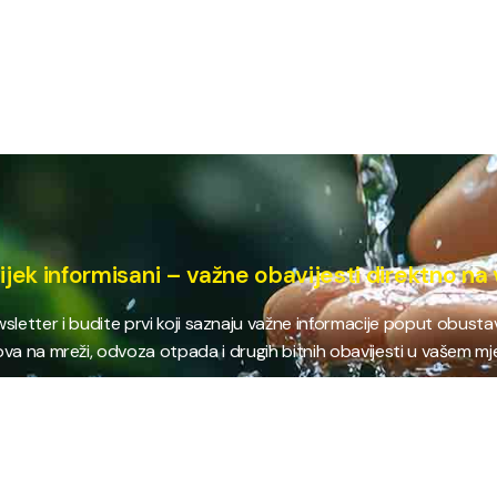
ijek informisani – važne obavijesti direktno na 
ewsletter i budite prvi koji saznaju važne informacije poput obust
va na mreži, odvoza otpada i drugih bitnih obavijesti u vašem mj