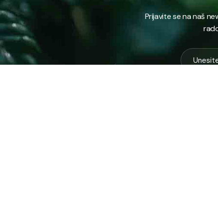
Prijavite se na naš n
rado
USLUG
Vodovod
Sakuplja
Javno preduzeće “RAD” d.d. Tešanj
otpada
predstavlja savremeno komunalno
Komunal
preduzeće koje građanima i privredi na
Zimska 
području općine Tešanj pruža ključne usluge.
Zelena 