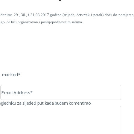
anima 29., 30., i 31.03.2017.godine (srijeda, četvrtak i petak) doći do pomjer
ego će biti organizovan i poslijepodnevnim satima.
re marked*
egledniku za sljedeći put kada budem komentirao.