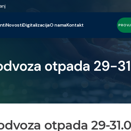
anj
nti
Novosti
Digitalizacija
O nama
Kontakt
PROVJ
odvoza otpada 29-31.
dvoza otpada 29-31.0