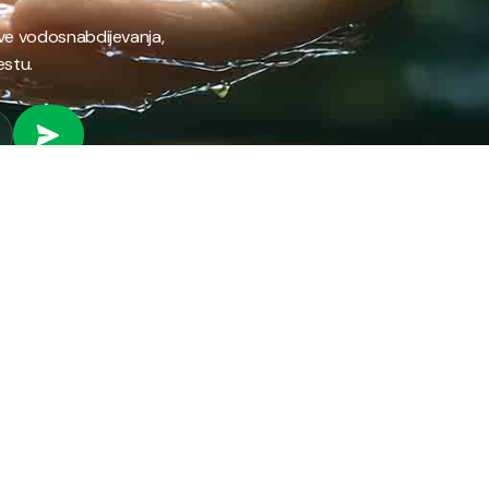
ave vodosnabdijevanja,
estu.
 RAD
PROVJERI STANJE RAČUNA
Provjeri stanje svog
fil preduzeća
računa brzo i jednostavno
ifikati
putem našeg online
anizacija preduzeća
servisa.
ni park
ena energija
PROVJERI STANJE