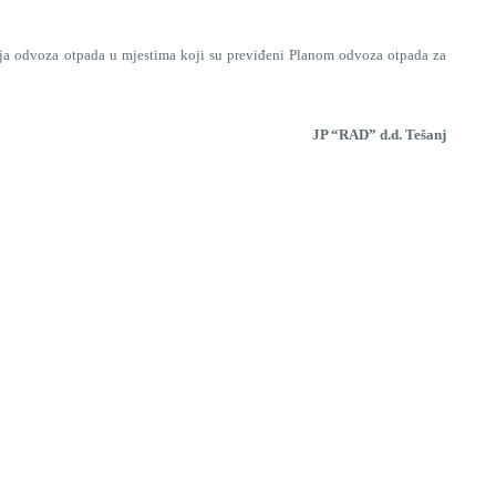
anja odvoza otpada u mjestima koji su previđeni Planom odvoza otpada za
JP “RAD” d.d. Tešanj