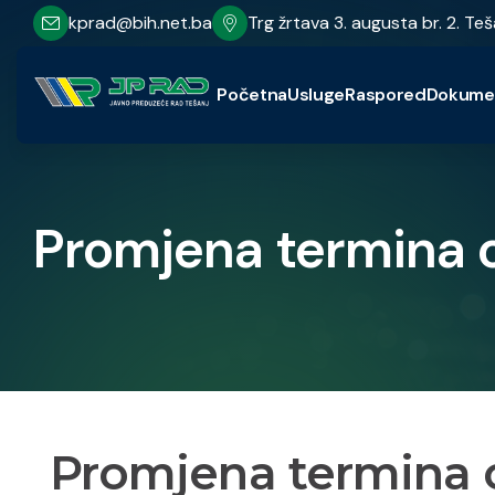
kprad@bih.net.ba
Trg žrtava 3. augusta br. 2. Teš
Početna
Usluge
Raspored
Dokume
Promjena termina 
Promjena termina o