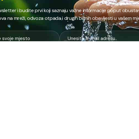
ewsletter i budite prvi koji saznaju važne informacije poput obust
va na mreži, odvoza otpada i drugih bitnih obavijesti u vašem mj
E
NAJTRAŽENIJE
JP
 i kanalizacija
Terminski plan odvoza otpada
Pro
nje i zbrinjavanje
Raspored dežurstava
Cert
Zahtjevi i obrasci
Org
na higijena
Javne nabavke
Voz
služba
Provjeri stanje računa
Zel
pijaca