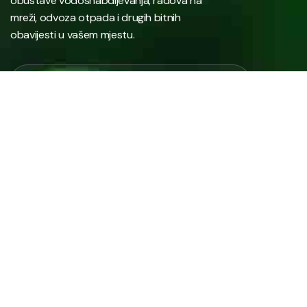
obustave vodosnabdijevanja, radova na
mreži, odvoza otpada i drugih bitnih
obavijesti u vašem mjestu.
Javno preduzeće “RAD” d.d. Tešanj predstavlja savremeno
komunalno preduzeće koje građanima i privredi na području