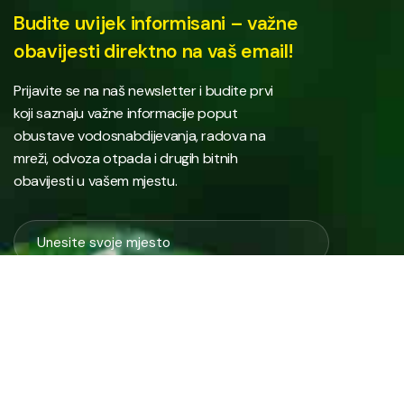
Budite uvijek informisani – važne
obavijesti direktno na vaš email!
Prijavite se na naš newsletter i budite prvi
koji saznaju važne informacije poput
obustave vodosnabdijevanja, radova na
mreži, odvoza otpada i drugih bitnih
obavijesti u vašem mjestu.