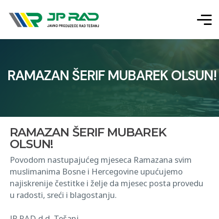
RAMAZAN ŠERIF MUBAREK OLSUN!
RAMAZAN ŠERIF MUBAREK
OLSUN!
Povodom nastupajućeg mjeseca Ramazana svim
muslimanima Bosne i Hercegovine upućujemo
najiskrenije čestitke i želje da mjesec posta provedu
u radosti, sreći i blagostanju.
JP RAD d.d. Tešanj