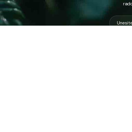
rado
USLUG
Vodovod
Sakuplja
Javno preduzeće “RAD” d.d. Tešanj
otpada
predstavlja savremeno komunalno
Komunal
preduzeće koje građanima i privredi na
Zimska 
području općine Tešanj pruža ključne usluge.
Zelena 
Ispitna 
ID: 4218317600003
PDV: 218317600003