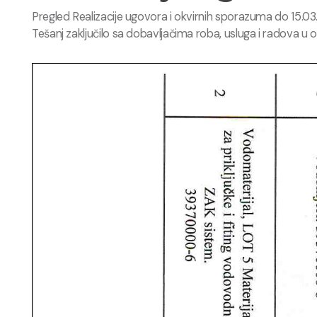
Pregled Realizacije ugovora i okvirnih sporazuma do 15.03.
Tešanj zaključilo sa dobavljačima roba, usluga i radova 