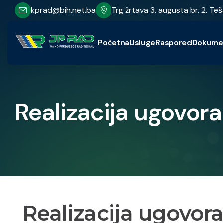
kprad@bih.net.ba
Trg žrtava 3. augusta br. 2. Teš
Početna
Usluge
Raspored
Dokume
Realizacija ugovora
Realizacija ugovora