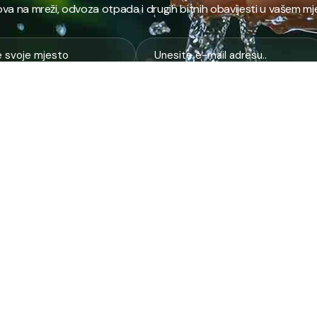
va na mreži, odvoza otpada i drugih bitnih obavijesti u vašem mj
E
NAJTRAŽENIJE
JP
 i kanalizacija
Terminski plan odvoza otpada
Pro
nje i zbrinjavanje
Raspored dežurstava
Cert
Zahtjevi i obrasci
Org
na higijena
Javne nabavke
Voz
služba
Provjeri stanje računa
Zel
pijaca
laboratorija