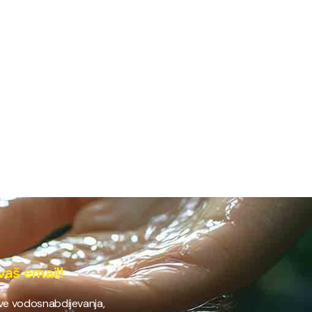
vaš email!
ave vodosnabdijevanja,