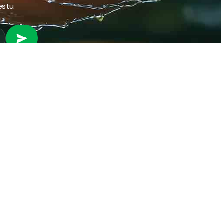
estu.
 RAD
PROVJERI STANJE RAČUNA
Provjeri stanje svog
fil preduzeća
računa brzo i jednostavno
ifikati
putem našeg online
anizacija preduzeća
servisa.
ni park
ena energija
PROVJERI STANJE