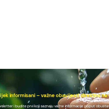
ijek informisani – važne obavijesti direktno na 
ewsletter i budite prvi koji saznaju važne informacije poput obust