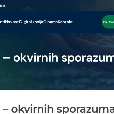
anj
nti
Novosti
Digitalizacija
O nama
Kontakt
PROVJ
 – okvirnih sporazum
 – okvirnih sporazuma 