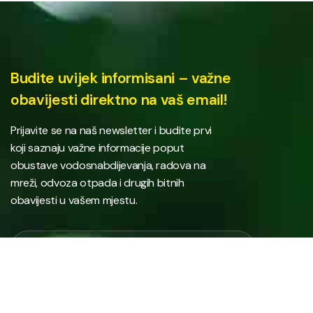
Budite uvijek informisani – važne
obavijesti direktno na vaš email!
Prijavite se na naš newsletter i budite prvi
koji saznaju važne informacije poput
obustave vodosnabdijevanja, radova na
mreži, odvoza otpada i drugih bitnih
obavijesti u vašem mjestu.