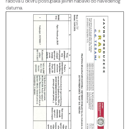
radova u okviru postupaka javnih nabavki do navedenog
datuma.